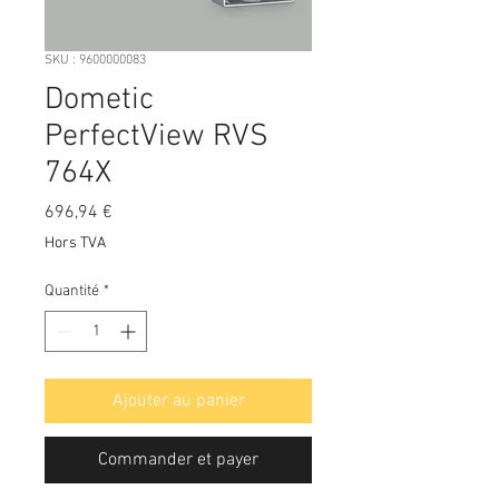
SKU : 9600000083
Dometic
PerfectView RVS
764X
Prix
696,94 €
Hors TVA
Quantité
*
Ajouter au panier
Commander et payer