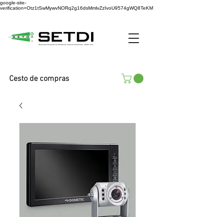
google-site-
verification=Otz1tSwMywvNORq2g16dsMmlvZzIvoU9574gWQ8TeKM
Cesto de compras