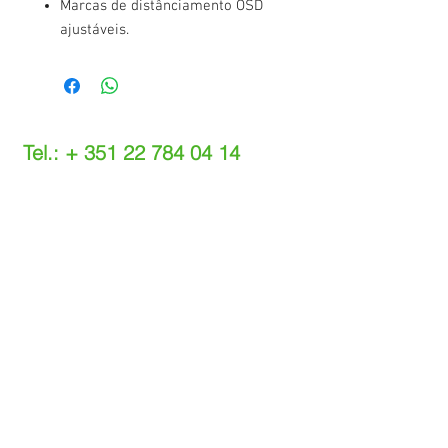
Marcas de distânciamento OSD
ajustáveis.
Tel.: +
351 22 784 04 14
(Chamada para a rede fixa nacional)
(O custo das operações depende do tarifário
acordado com o seu operador)
Email:
info@setdi.pt
Atendimento ao cliente
Contato > /
Frete >
Trocas > /
Pagamento e Garantia >