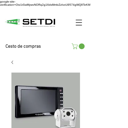
google-site-
verification=Otz1tSwMywvNORq2g16dsMmlvZzIvoU9574gWQ8TeKM
Cesto de compras