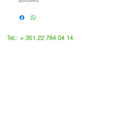
ajustáveis.
Tel.: +
351 22 784 04 14
(Chamada para a rede fixa nacional)
(O custo das operações depende do tarifário
acordado com o seu operador)
Email:
info@setdi.pt
Atendimento ao cliente
Contato > /
Frete >
Trocas > /
Pagamento e Garantia >