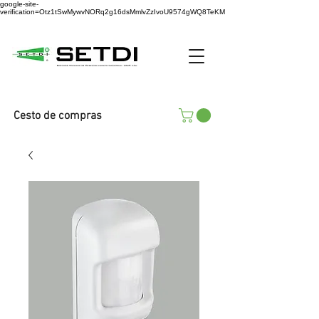
google-site-
verification=Otz1tSwMywvNORq2g16dsMmlvZzIvoU9574gWQ8TeKM
Cesto de compras