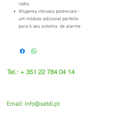
rádio.
Afugenta intrusos potenciais -
um módulo adicional perfeito
para o seu sistema de alarme
Tel.: +
351 22 784 04 14
(Chamada para a rede fixa nacional)
(O custo das operações depende do tarifário
acordado com o seu operador)
Email:
info@setdi.pt
Atendimento ao cliente