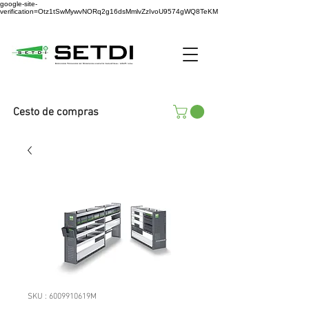
google-site-
verification=Otz1tSwMywvNORq2g16dsMmlvZzIvoU9574gWQ8TeKM
Cesto de compras
SKU : 6009910619M