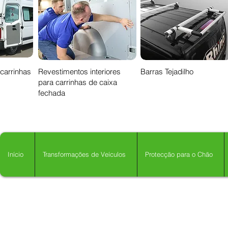
 carrinhas
Revestimentos interiores
Barras Tejadilho
para carrinhas de caixa
fechada
Início
Transformações de Veículos
Protecção para o Chão