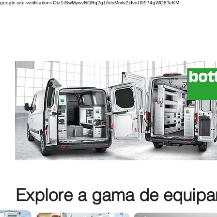
google-site-verification=Otz1tSwMywvNORq2g16dsMmlvZzIvoU9574gWQ8TeKM
Explore a gama de equipam