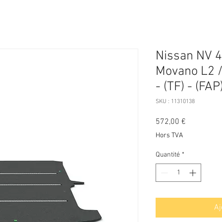
Nissan NV 4
Movano L2 /
- (TF) - (FA
SKU : 11310138
Prix
572,00 €
Hors TVA
Quantité
*
Aj