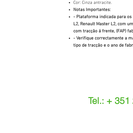
Cor: Cinza antracite.
Notas Importantes:
- Plataforma indicada para os
L2, Renault Master L2, com um
com tracção
á frente, (FAP) fa
- Verifique correctamente a ma
tipo de tracção e o ano de fabr
Tel.: + 351
(Chamada para a r
(O custo das ope
s.