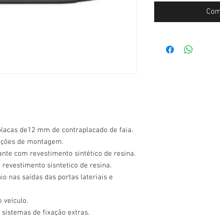
Com
placas de12 mm de contraplacado de faia.
ruções de montagem.
ante com revestimento sintético de resina.
 revestimento sisntetico de resina.
o nas saídas das portas lateriais e
 veículo.
 sistemas de fixação extras.