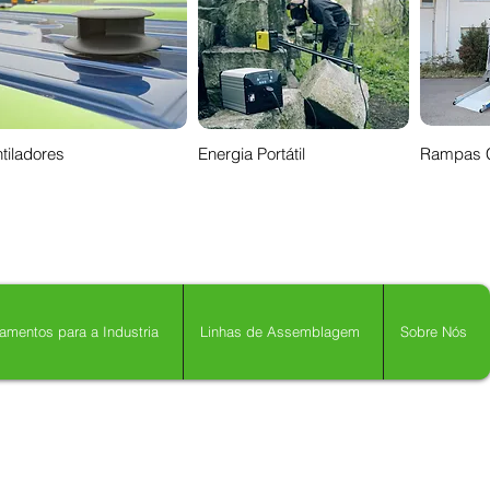
tiladores
Energia Portátil
Rampas 
amentos para a Industria
Linhas de Assemblagem
Sobre Nós