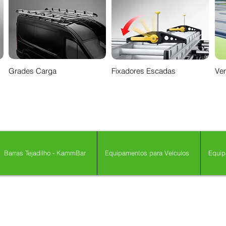
Grades Carga
Fixadores Escadas
Ven
Barras Tejadilho - KammBar
Equipamentos para Veículos
Equip