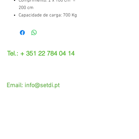
Comprimento: 2 x 100 cm =
200 cm
Capacidade de carga: 700 Kg
Tel.: +
351 22 784 04 14
(Chamada para a rede fixa nacional)
(O custo das operações depende do tarifário
acordado com o seu operador)
Email:
info@setdi.pt
Atendimento ao cliente
Contato > /
Frete >
Trocas > /
Pagamento e Garantia >