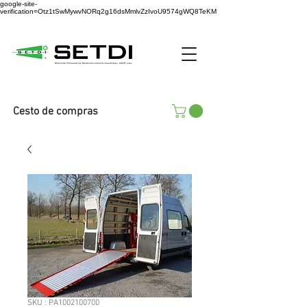
google-site-
verification=Otz1tSwMywvNORq2g16dsMmlvZzIvoU9574gWQ8TeKM
Cesto de compras
SKU : PA1002100700