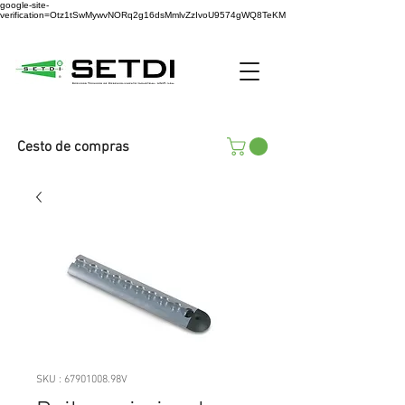
google-site-
verification=Otz1tSwMywvNORq2g16dsMmlvZzIvoU9574gWQ8TeKM
Cesto de compras
SKU : 67901008.98V