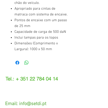
chão do veículo.
Apropriado para cintas de
matraca com sistema de encaixe.
Pontos de encaixe com um passo
de 25 mm
Capacidade de carga de 500 daN
Inclui tampas para os topos
Dimensões (Comprimento x
Largura): 1000 x 50 mm
Tel.: +
351 22 784 04 14
(Chamada para a rede fixa nacional)
(O custo das operações depende do tarifário
acordado com o seu operador)
Email:
info@setdi.pt