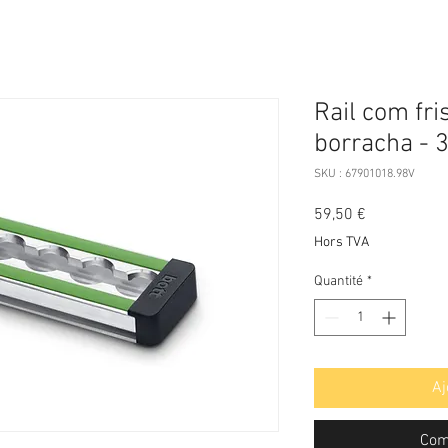
Rail com fr
borracha - 
SKU : 67901018.98V
Prix
59,50 €
Hors TVA
Quantité
*
Aj
Com