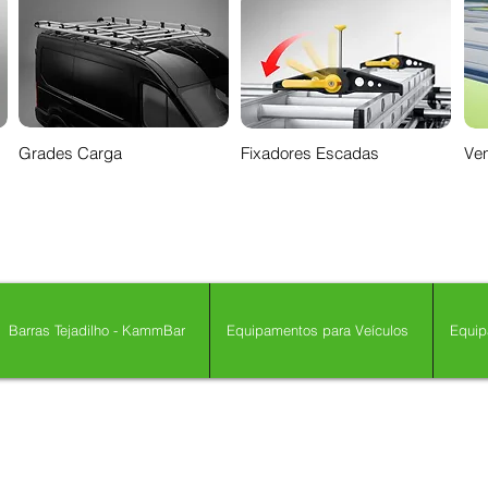
Grades Carga
Fixadores Escadas
Ven
Barras Tejadilho - KammBar
Equipamentos para Veículos
Equip