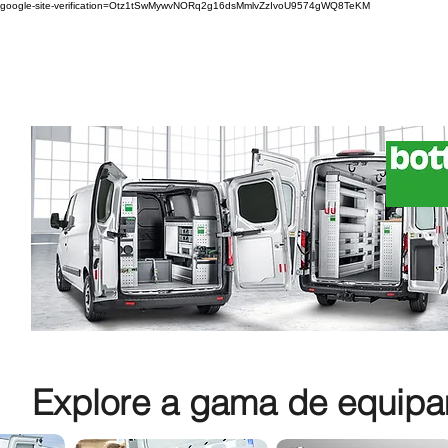
google-site-verification=Otz1tSwMywvNORq2g16dsMmlvZzIvoU9574gWQ8TeKM
Explore a gama de equipam