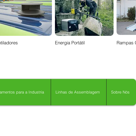
tiladores
Energia Portátil
Rampas 
amentos para a Industria
Linhas de Assemblagem
Sobre Nós