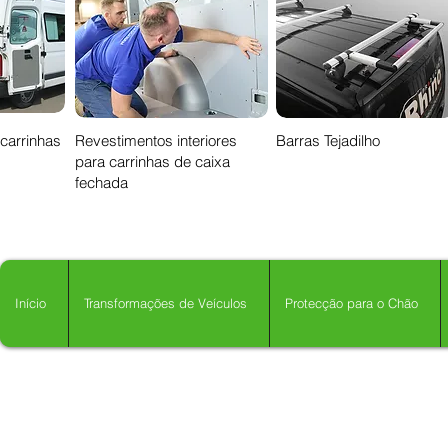
 carrinhas
Revestimentos interiores
Barras Tejadilho
para carrinhas de caixa
fechada
Início
Transformações de Veículos
Protecção para o Chão