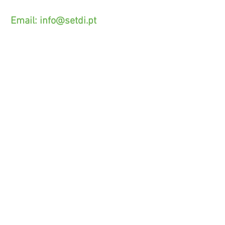
acordado com o seu operador)
Email:
info@setdi.pt
Atendimento ao cliente
Contato > /
Frete >
Trocas > /
Pagamento e Garantia >
SETDI, Unip. Lda.
Zona Industrial Das Lages.
Rua Beco das Lages, 95.