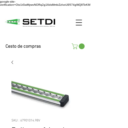
google-site-
verification=Otz1tSwMywvNORq2g16dsMmlvZzIvoU9574gWQ8TeKM
Cesto de compras
SKU : 67901014.98V