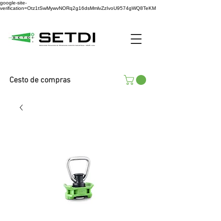
google-site-
verification=Otz1tSwMywvNORq2g16dsMmlvZzIvoU9574gWQ8TeKM
Cesto de compras