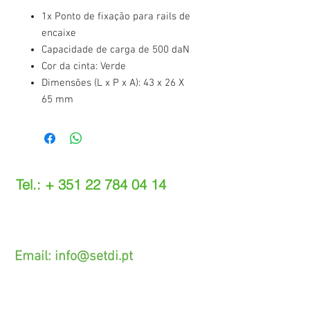
1x Ponto de fixação para rails de
encaixe
Capacidade de carga de 500 daN
Cor da cinta: Verde
Dimensões (L x P x A): 43 x 26 X
65 mm
Tel.: +
351 22 784 04 14
(Chamada para a rede fixa nacional)
(O custo das operações depende do tarifário
acordado com o seu operador)
Email:
info@setdi.pt