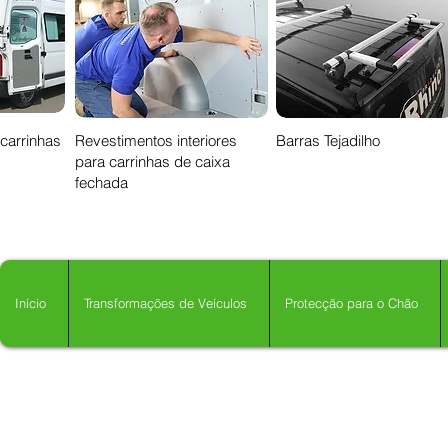
 carrinhas
Revestimentos interiores
Barras Tejadilho
para carrinhas de caixa
fechada
Início
Transformações de Veículos
Protecção para o Chão