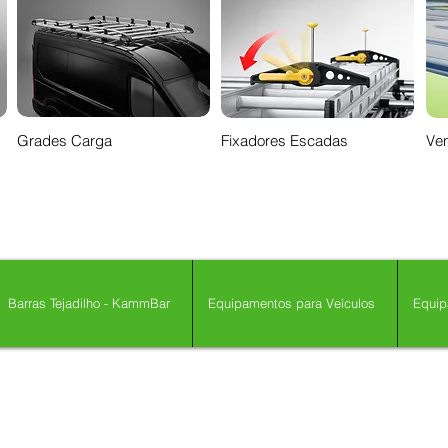
Grades Carga
Fixadores Escadas
Ven
Barras Tejadilho - KammBar
Equipamentos para Veículos
Equip