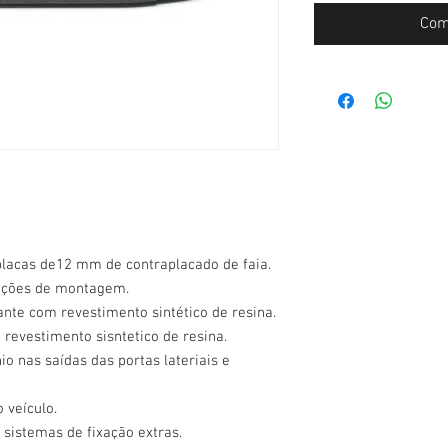
Com
placas de12 mm de contraplacado de faia.
ruções de montagem.
ante com revestimento sintético de resina.
 revestimento sisntetico de resina.
o nas saídas das portas lateriais e
 veículo.
 sistemas de fixação extras.