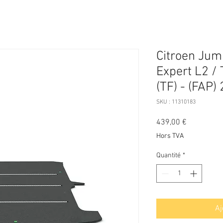
Citroen Jum
Expert L2 / 
(TF) - (FAP)
SKU : 11310183
Prix
439,00 €
Hors TVA
Quantité
*
Aj