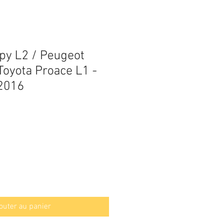
py L2 / Peugeot
Toyota Proace L1 -
 2016
outer au panier