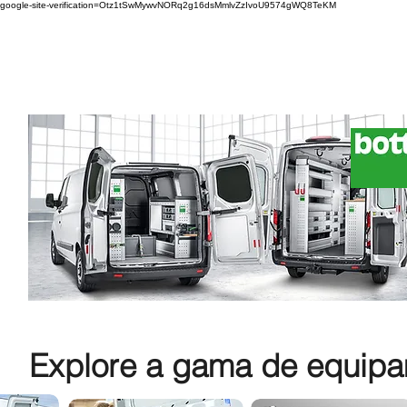
google-site-verification=Otz1tSwMywvNORq2g16dsMmlvZzIvoU9574gWQ8TeKM
Explore a gama de equipam