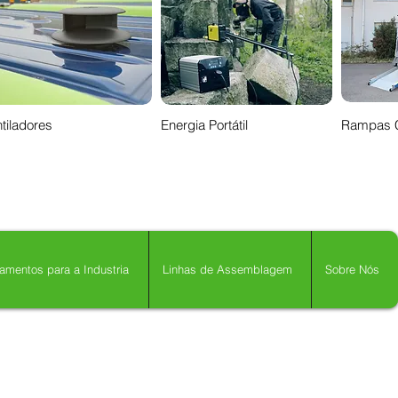
tiladores
Energia Portátil
Rampas 
amentos para a Industria
Linhas de Assemblagem
Sobre Nós