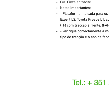
Cor: Cinza antracite.
Notas Importantes:
- Plataforma indicada para os
Expert L2, Toyota Proace L1, 
(TF) com tracção
à frente
, (FA
- Verifique correctamente a ma
tipo de tracção e o ano de fabr
Tel.: + 351
(Chamada para a r
(O custo das ope
s.