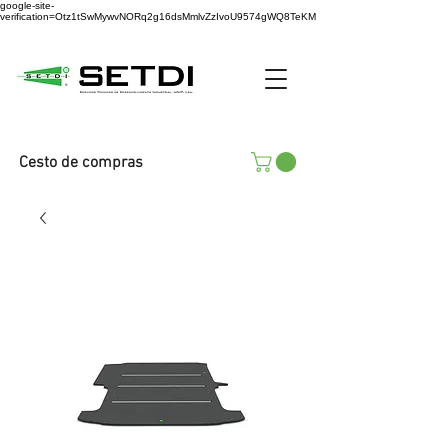
google-site-
verification=Otz1tSwMywvNORq2g16dsMmlvZzIvoU9574gWQ8TeKM
Cesto de compras