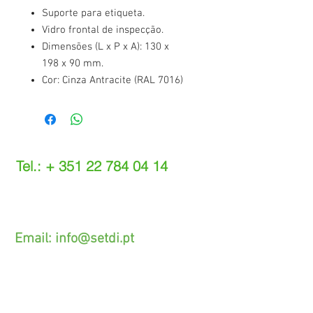
Suporte para etiqueta.
Vidro frontal de inspecção.
Dimensões (L x P x A): 130 x
198 x 90 mm.
Cor: Cinza Antracite (RAL 7016)
Tel.: +
351 22 784 04 14
(Chamada para a rede fixa nacional)
(O custo das operações depende do tarifário
acordado com o seu operador)
Email:
info@setdi.pt
Atendimento ao cliente