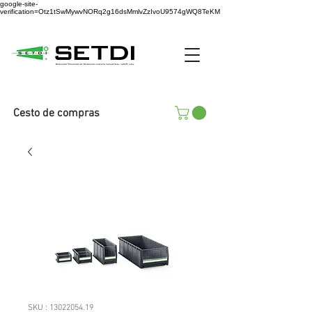
google-site-
verification=Otz1tSwMywvNORq2g16dsMmlvZzIvoU9574gWQ8TeKM
Cesto de compras
SKU : 13022054.19