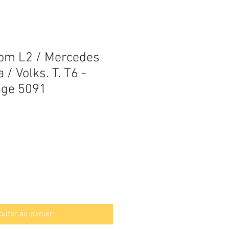
tom L2 / Mercedes
 / Volks. T. T6 -
age 5091
outer au panier