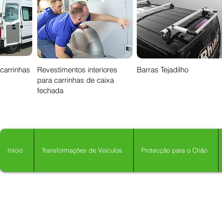
 carrinhas
Revestimentos interiores
Barras Tejadilho
para carrinhas de caixa
fechada
Início
Transformações de Veículos
Protecção para o Chão