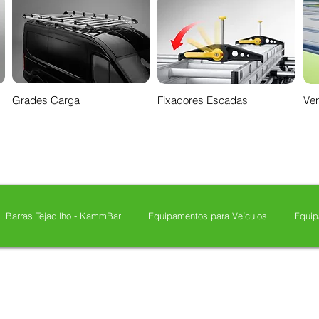
Grades Carga
Fixadores Escadas
Ven
Barras Tejadilho - KammBar
Equipamentos para Veículos
Equip