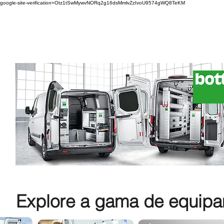
google-site-verification=Otz1tSwMywvNORq2g16dsMmlvZzIvoU9574gWQ8TeKM
Explore a gama de equipam