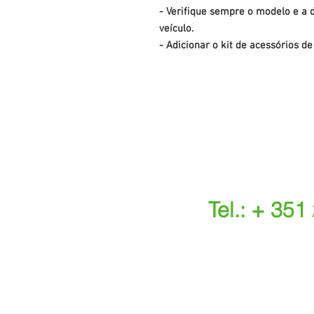
- Verifique sempre o modelo e a d
veículo.
- Adicionar o kit de acessórios d
Tel.: + 351
(Chamada para a r
(O custo das ope
s.