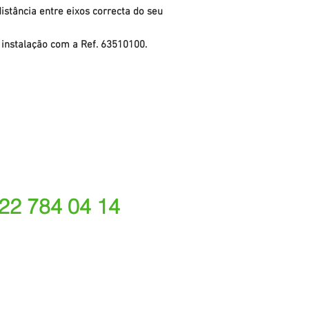
istância entre eixos correcta do seu
e instalação com a Ref. 63510100.
 22 784 04 14
ede fixa nacional)
rações depende do tarifário acordado com o seu oper