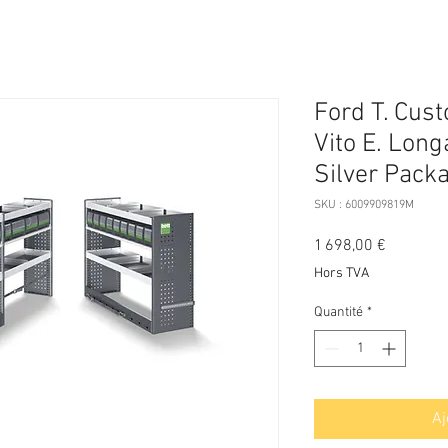
Ford T. Cus
Vito E. Longa
Silver Pack
SKU : 6009909819M
Prix
1 698,00 €
Hors TVA
Quantité
*
Aj