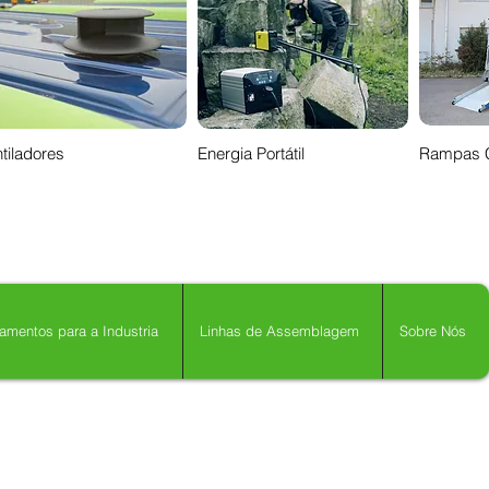
tiladores
Energia Portátil
Rampas 
amentos para a Industria
Linhas de Assemblagem
Sobre Nós