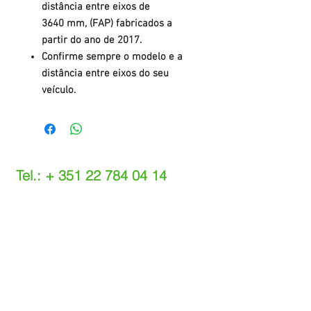
distância entre eixos de
3640 mm, (FAP) fabricados a
partir do ano de 2017.
Confirme sempre o modelo e a
distância entre eixos do seu
veículo.
Tel.: +
351 22 784 04 14
(Chamada para a rede fixa nacional)
(O custo das operações depende do tarifário
acordado com o seu operador)
Email:
info@setdi.pt