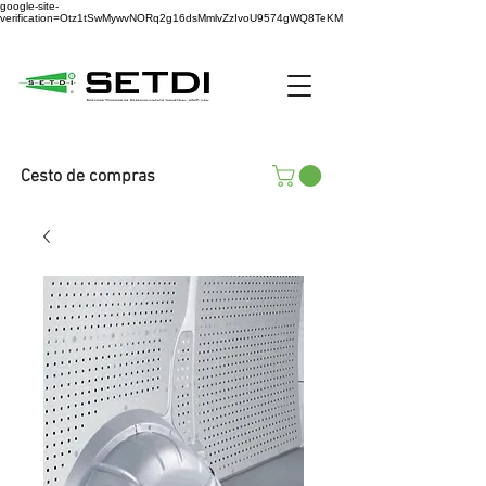
google-site-
verification=Otz1tSwMywvNORq2g16dsMmlvZzIvoU9574gWQ8TeKM
Cesto de compras