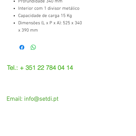
Profundidade 340 mm
Interior com 1 divisor metálico
Capacidade de carga 15 Kg
Dimensões (L x P x A): 525 x 340
x 390 mm
Tel.: +
351 22 784 04 14
(Chamada para a rede fixa nacional)
(O custo das operações depende do tarifário
acordado com o seu operador)
Email:
info@setdi.pt
Atendimento ao cliente
Contato > /
Frete >