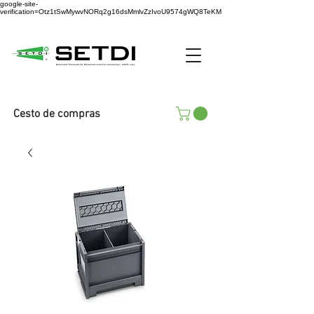
google-site-
verification=Otz1tSwMywvNORq2g16dsMmlvZzIvoU9574gWQ8TeKM
Cesto de compras