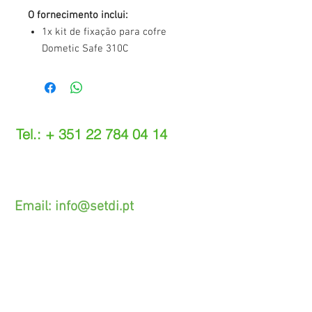
O fornecimento inclui:
1x kit de fixação para cofre
Dometic Safe 310C
Tel.: +
351 22 784 04 14
(Chamada para a rede fixa nacional)
(O custo das operações depende do tarifário
acordado com o seu operador)
Email:
info@setdi.pt
Atendimento ao cliente
Contato > /
Frete >
Trocas > /
Pagamento e Garantia >