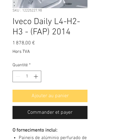
SKU : 12225227.98
Iveco Daily L4-H2-
H3 - (FAP) 2014
Prix
1 878,00 €
Hors TVA
Quantité
*
Ajouter au panier
Commander et payer
O fornecimento inclui:
Paineis de alúminio perfurado de