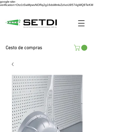
google-site-
verification=Otz1tSwMywvNORq2g16dsMmlvZzIvoU9574gWQ8TeKM
Cesto de compras