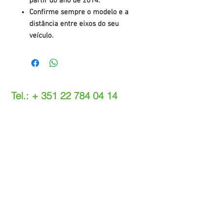
partir do ano de 2014.
Confirme sempre o modelo e a
distância entre eixos do seu
veículo.
Tel.: +
351 22 784 04 14
(Chamada para a rede fixa nacional)
(O custo das operações depende do tarifário
acordado com o seu operador)
Email:
info@setdi.pt
Atendimento ao cliente
Contato > /
Frete >
Trocas > /
Pagamento e Garantia >