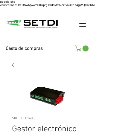
google-site-
verification=Otz1tSwMywvNORq2g16dsMmlvZzIvoU9574gWQ8TeKM
Cesto de compras
SKU : DLC1400
Gestor electrónico