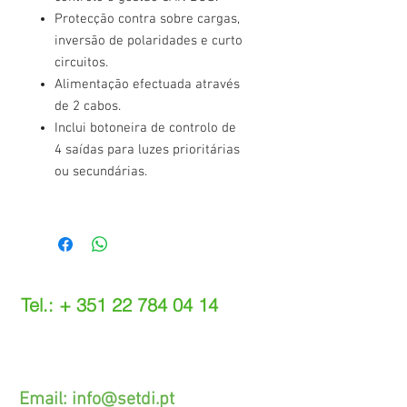
Protecção contra sobre cargas,
inversão de polaridades e curto
circuitos.
Alimentação efectuada através
de 2 cabos.
Inclui botoneira de controlo de
4 saídas para luzes prioritárias
ou secundárias.
Tel.: +
351 22 784 04 14
(Chamada para a rede fixa nacional)
(O custo das operações depende do tarifário
acordado com o seu operador)
Email:
info@setdi.pt