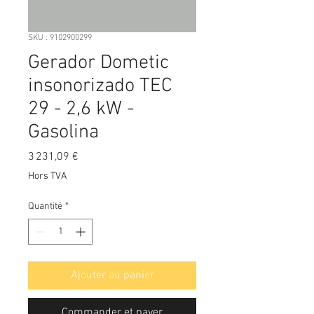
SKU : 9102900299
Gerador Dometic
insonorizado TEC
29 - 2,6 kW -
Gasolina
Prix
3 231,09 €
Hors TVA
Quantité
*
Ajouter au panier
Commander et payer