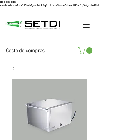
google-site-
verification=Otz1tSwMywvNORq2g16dsMmlvZzIvoU9574gWQ8TeKM
Cesto de compras