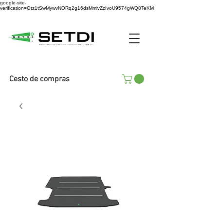
google-site-
verification=Otz1tSwMywvNORq2g16dsMmlvZzIvoU9574gWQ8TeKM
Cesto de compras