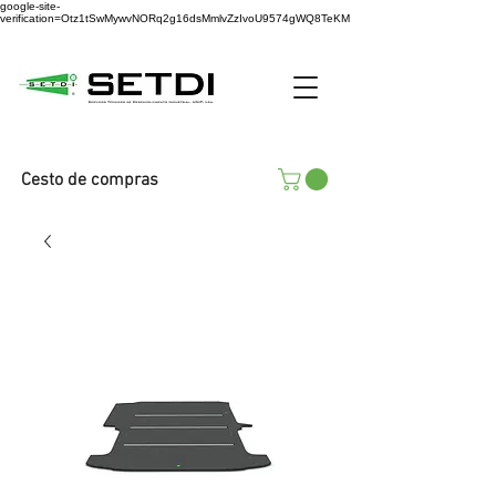
google-site-
verification=Otz1tSwMywvNORq2g16dsMmlvZzIvoU9574gWQ8TeKM
Cesto de compras