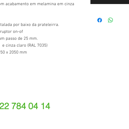
 com acabamento em melamina em cinza
alada por baixo da prateleirra.
ruptor on-of
um passo de 25 mm.
) e cinza claro (RAL 7035)
 650 x 2050 mm
 22 784 04 14
ede fixa nacional)