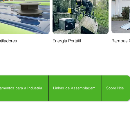
tiladores
Energia Portátil
Rampas 
amentos para a Industria
Linhas de Assemblagem
Sobre Nós