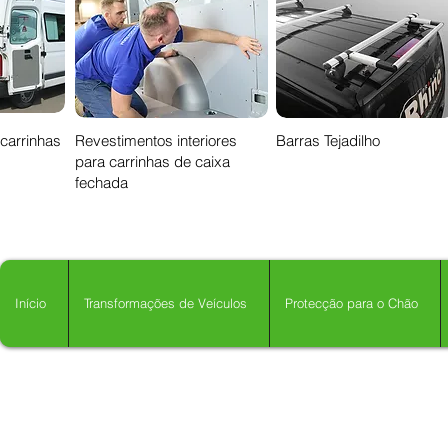
 carrinhas
Revestimentos interiores
Barras Tejadilho
para carrinhas de caixa
fechada
Início
Transformações de Veículos
Protecção para o Chão