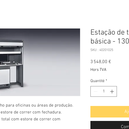
Estação de 
básica - 13
SKU : 40201025
Prix
3 548,00 €
Hors TVA
Quantité
*
ho para oficinas ou áreas de produção.
Aj
estore de correr com fechadura.
 total com estore de correr com
Com