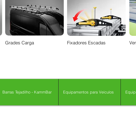
Grades Carga
Fixadores Escadas
Ven
Barras Tejadilho - KammBar
Equipamentos para Veículos
Equip