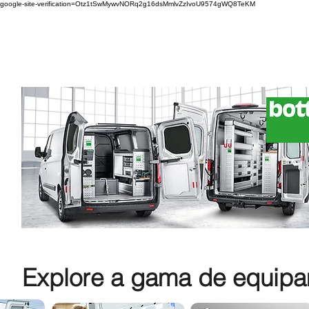
google-site-verification=Otz1tSwMywvNORq2g16dsMmlvZzIvoU9574gWQ8TeKM
Explore a gama de equipam