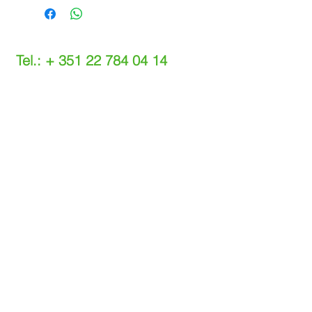
Tel.: +
351 22 784 04 14
(Chamada para a rede fixa nacional)
(O custo das operações depende do tarifário
acordado com o seu operador)
Email:
info@setdi.pt
Atendimento ao cliente
Contato > /
Frete >
Trocas > /
Pagamento e Garantia >