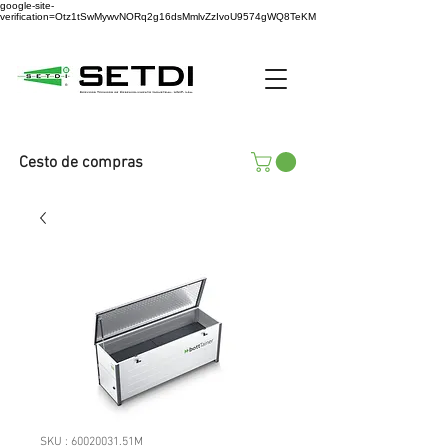
google-site-
verification=Otz1tSwMywvNORq2g16dsMmlvZzIvoU9574gWQ8TeKM
Cesto de compras
SKU : 60020031.51M