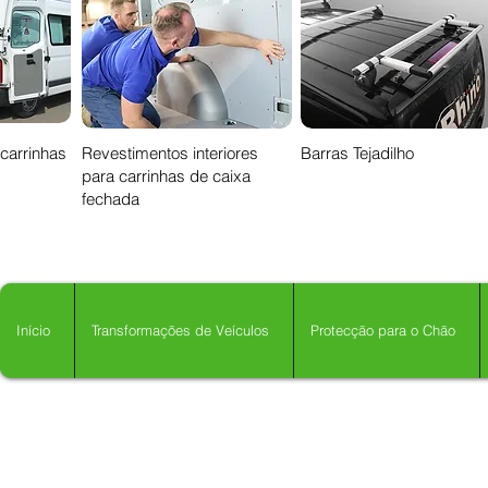
 carrinhas
Revestimentos interiores
Barras Tejadilho
para carrinhas de caixa
fechada
Início
Transformações de Veículos
Protecção para o Chão