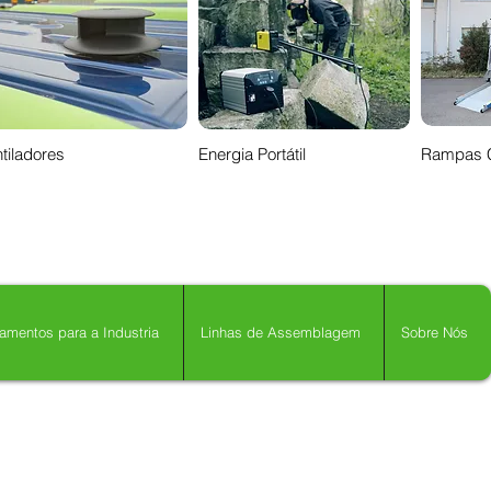
tiladores
Energia Portátil
Rampas 
amentos para a Industria
Linhas de Assemblagem
Sobre Nós