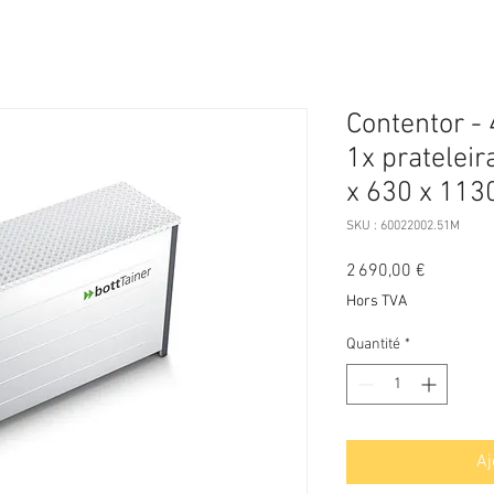
Contentor - 
1x prateleir
x 630 x 11
SKU : 60022002.51M
Prix
2 690,00 €
Hors TVA
Quantité
*
Aj