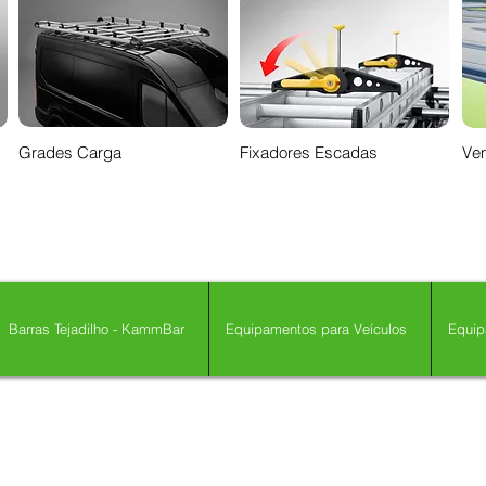
Grades Carga
Fixadores Escadas
Ven
Barras Tejadilho - KammBar
Equipamentos para Veículos
Equip