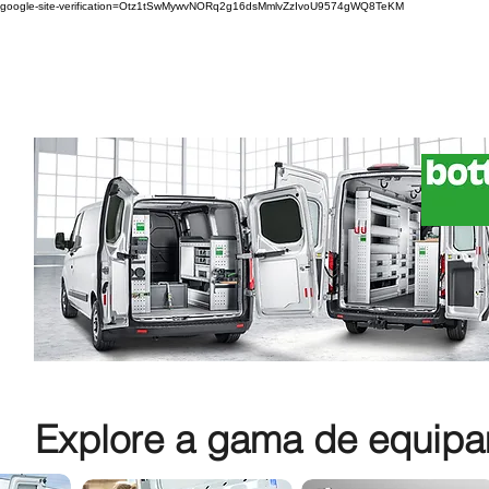
google-site-verification=Otz1tSwMywvNORq2g16dsMmlvZzIvoU9574gWQ8TeKM
Explore a gama de equipam