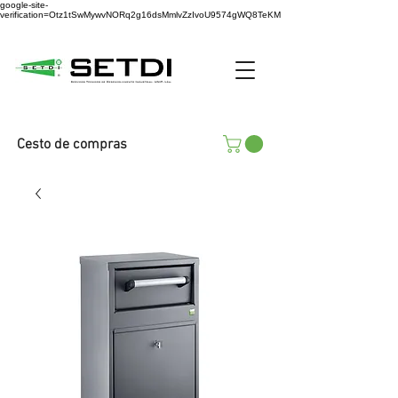
google-site-
verification=Otz1tSwMywvNORq2g16dsMmlvZzIvoU9574gWQ8TeKM
Cesto de compras