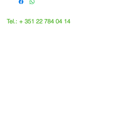
Tel.: +
351 22 784 04 14
(Chamada para a rede fixa nacional)
(O custo das operações depende do tarifário
acordado com o seu operador)
Email:
info@setdi.pt
Atendimento ao cliente
Contato > /
Frete >
Trocas > /
Pagamento e Garantia >