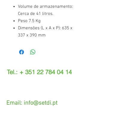
Volume de armazenamento:
Cerca de 41 litros.
Peso 7.5 Kg
Dimensões (L x A x P): 635 x
337 x 390 mm
Tel.: +
351 22 784 04 14
(Chamada para a rede fixa nacional)
(O custo das operações depende do tarifário
acordado com o seu operador)
Email:
info@setdi.pt
Atendimento ao cliente