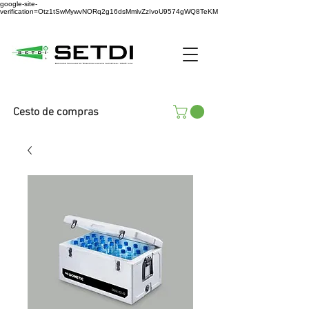
google-site-
verification=Otz1tSwMywvNORq2g16dsMmlvZzIvoU9574gWQ8TeKM
Cesto de compras