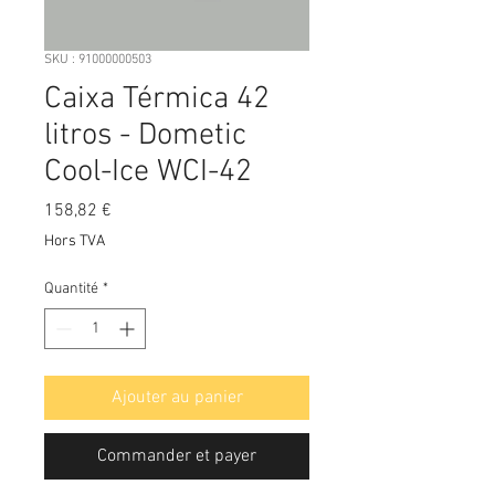
SKU : 91000000503
Caixa Térmica 42
litros - Dometic
Cool-Ice WCI-42
Prix
158,82 €
Hors TVA
Quantité
*
Ajouter au panier
Commander et payer