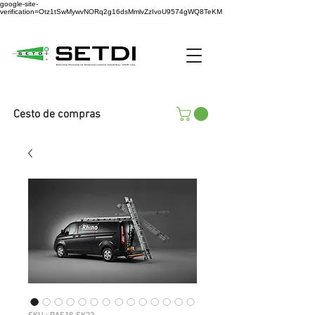
google-site-
verification=Otz1tSwMywvNORq2g16dsMmlvZzIvoU9574gWQ8TeKM
Cesto de compras