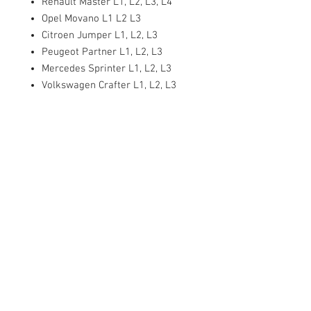
Renault Master L1, L2, L3, L4
Opel Movano L1 L2 L3
Citroen Jumper L1, L2, L3
Peugeot Partner L1, L2, L3
Mercedes Sprinter L1, L2, L3
Volkswagen Crafter L1, L2, L3
Tel.: +
351 22 784 04 14
(Chamada para a rede fixa nacional)
(O custo das operações depende do tarifário
acordado com o seu operador)
Email:
info@setdi.pt
Atendimento ao cliente