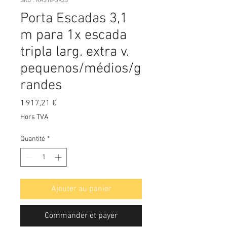
SKU : RAS18-SK23
Porta Escadas 3,1
m para 1x escada
tripla larg. extra v.
pequenos/médios/g
randes
Prix
1 917,21 €
Hors TVA
Quantité
*
Ajouter au panier
Commander et payer