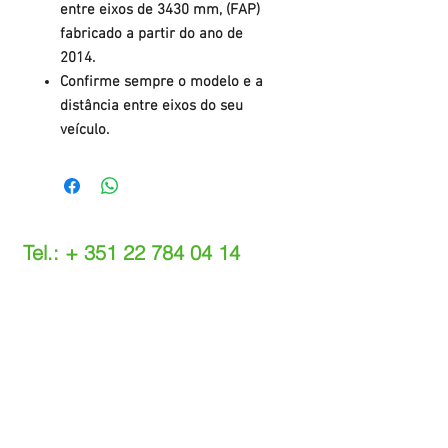
entre eixos de 3430 mm, (FAP)
fabricado a partir do ano de
2014.
Confirme sempre o modelo e a
distância entre eixos do seu
veículo.
Tel.: +
351 22 784 04 14
(Chamada para a rede fixa nacional)
(O custo das operações depende do tarifário
acordado com o seu operador)
Email:
info@setdi.pt