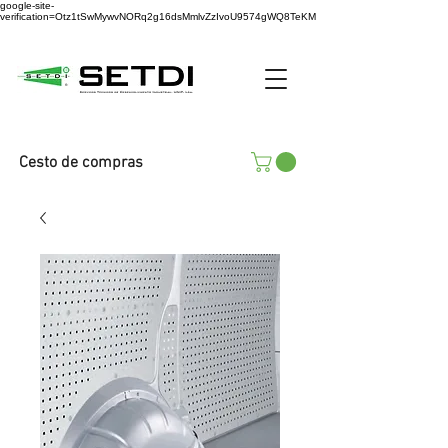
google-site-
verification=Otz1tSwMywvNORq2g16dsMmlvZzIvoU9574gWQ8TeKM
Cesto de compras