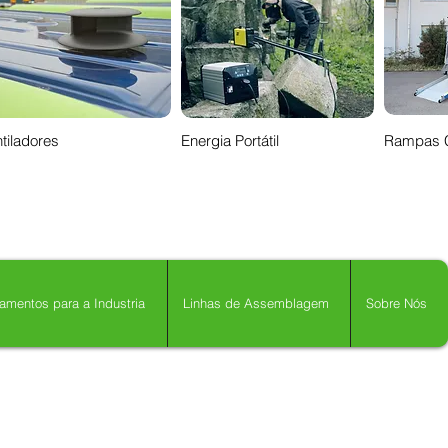
tiladores
Energia Portátil
Rampas 
amentos para a Industria
Linhas de Assemblagem
Sobre Nós