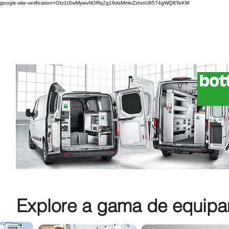
google-site-verification=Otz1tSwMywvNORq2g16dsMmlvZzIvoU9574gWQ8TeKM
Explore a gama de equipam