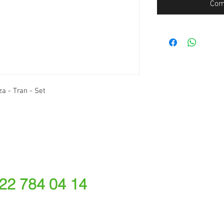
Com
a - Tran - Set
 22 784 04 14
ede fixa nacional)