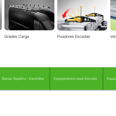
Grades Carga
Fixadores Escadas
Ven
Barras Tejadilho - KammBar
Equipamentos para Veículos
Equip