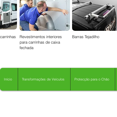
 carrinhas
Revestimentos interiores
Barras Tejadilho
para carrinhas de caixa
fechada
Início
Transformações de Veículos
Protecção para o Chão