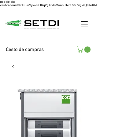
google-site-
verification=Otz1tSwMywvNORq2g16dsMmlvZzIvoU9574gWQ8TeKM
Cesto de compras