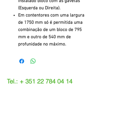
instalado bloco com as gavetas
(Esquerda ou Direita).
Em contentores com uma largura
de 1750 mm só é permitida uma
combinação de um bloco de 795
mm e outro de 540 mm de
profunidade no máximo.
Tel.: +
351 22 784 04 14
(Chamada para a rede fixa nacional)
(O custo das operações depende do tarifário
acordado com o seu operador)
Email:
info@setdi.pt