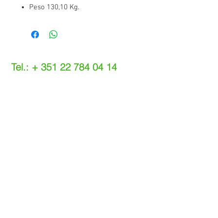
Peso 130,10 Kg.
Tel.: +
351 22 784 04 14
(Chamada para a rede fixa nacional)
(O custo das operações depende do tarifário
acordado com o seu operador)
Email:
info@setdi.pt
Atendimento ao cliente
Contato > /
Frete >
Trocas > /
Pagamento e Garantia >