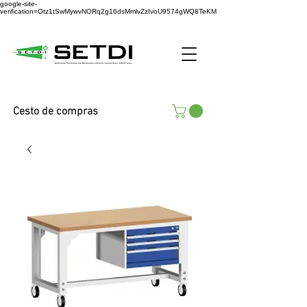
google-site-
verification=Otz1tSwMywvNORq2g16dsMmlvZzIvoU9574gWQ8TeKM
Cesto de compras