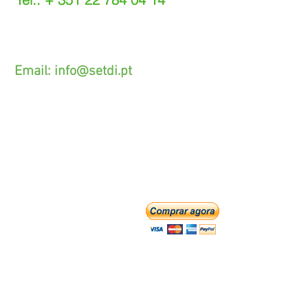
(Chamada para a rede fixa nacional)
(O custo das operações depende do tarifário
acordado com o seu operador)
Email:
info@setdi.pt
Atendimento ao cliente
Contato > /
Frete >
Trocas > /
Pagamento e Garantia >
SETDI, Unip. Lda.