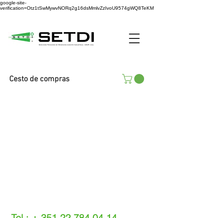
google-site-
verification=Otz1tSwMywvNORq2g16dsMmlvZzIvoU9574gWQ8TeKM
Cesto de compras
Tel.: +
351 22 784 04 14