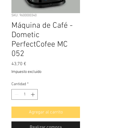
SKU: 9600000340
Máquina de Café -
Dometic
PerfectCofee MC
052
Precio
43,70 €
Impuesto excluido
Cantidad
*
Agregar al carrito
Realizar compra