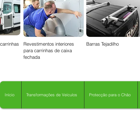
 carrinhas
Revestimentos interiores
Barras Tejadilho
para carrinhas de caixa
fechada
Início
Transformações de Veículos
Protecção para o Chão