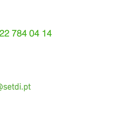
 22 784 04 14
ede fixa nacional)
rações depende do tarifário acordado com o seu oper
@setdi.pt