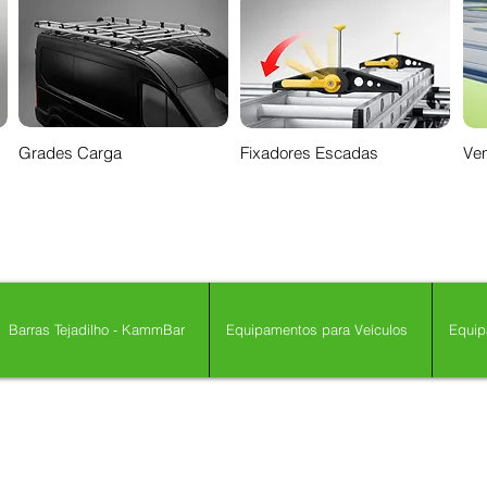
Grades Carga
Fixadores Escadas
Ven
Barras Tejadilho - KammBar
Equipamentos para Veículos
Equip