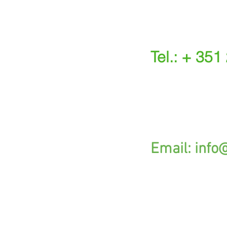
Tel.: + 351
(Chamada para a r
(O custo das ope
s.
G
Email:
info