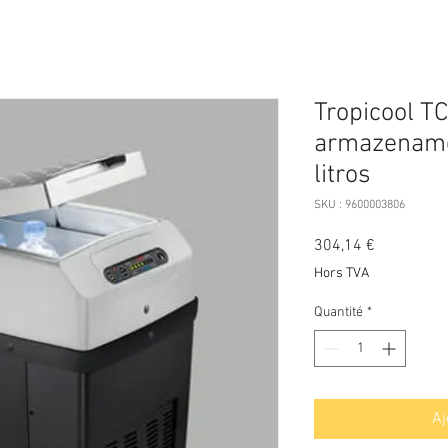
Tropicool T
armazename
litros
SKU : 9600003806
Prix
304,14 €
Hors TVA
Quantité
*
Aj