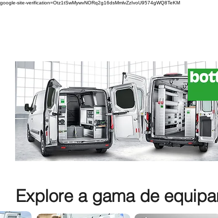
google-site-verification=Otz1tSwMywvNORq2g16dsMmlvZzIvoU9574gWQ8TeKM
Explore a gama de equipam