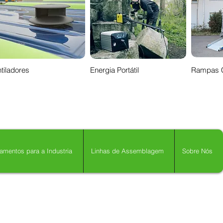
tiladores
Energia Portátil
Rampas 
amentos para a Industria
Linhas de Assemblagem
Sobre Nós