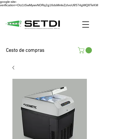
google-site-
verification=Otz1tSwMywvNORq2g16dsMmlvZzIvoU9574gWQ8TeKM
Cesto de compras