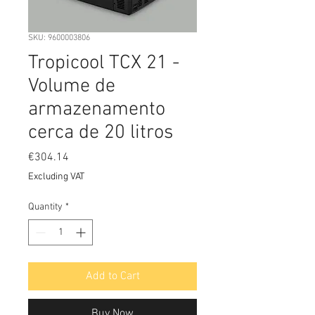
SKU: 9600003806
Tropicool TCX 21 -
Volume de
armazenamento
cerca de 20 litros
Price
€304.14
Excluding VAT
Quantity
*
Add to Cart
Buy Now