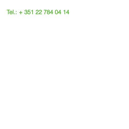
Tel.: +
351 22 784 04 14
(Chamada para a rede fixa nacional)
(O custo das operações depende do tarifário
acordado com o seu operador)
Email:
info@setdi.pt
Atendimento ao cliente
Contato > /
Frete >
Trocas > /
Pagamento e Garantia >